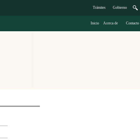
Trámites
G
obierno
Inicio
A
cerca de
C
ontacto