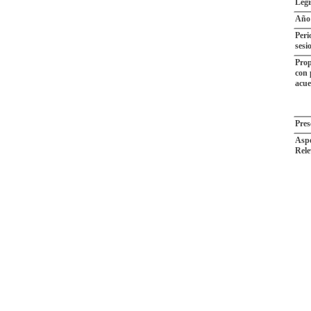
Legi
Año
Peri
sesi
Prop
con 
acu
Pres
Aspe
Rele