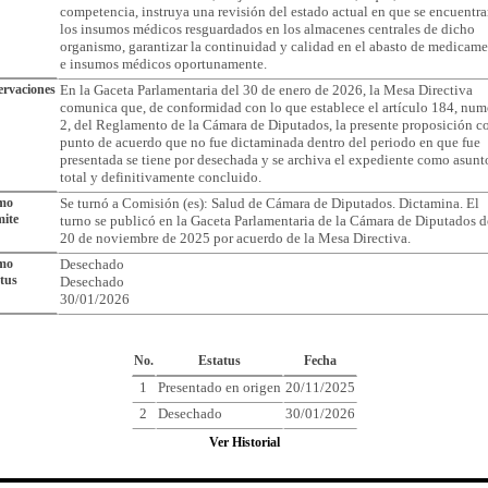
competencia, instruya una revisión del estado actual en que se encuentr
los insumos médicos resguardados en los almacenes centrales de dicho
organismo, garantizar la continuidad y calidad en el abasto de medicam
e insumos médicos oportunamente.
rvaciones
En la Gaceta Parlamentaria del 30 de enero de 2026, la Mesa Directiva
comunica que, de conformidad con lo que establece el artículo 184, num
2, del Reglamento de la Cámara de Diputados, la presente proposición c
punto de acuerdo que no fue dictaminada dentro del periodo en que fue
presentada se tiene por desechada y se archiva el expediente como asunt
total y definitivamente concluido.
imo
Se turnó a Comisión (es): Salud de Cámara de Diputados. Dictamina. El
ite
turno se publicó en la Gaceta Parlamentaria de la Cámara de Diputados d
20 de noviembre de 2025 por acuerdo de la Mesa Directiva.
imo
Desechado
tus
Desechado
30/01/2026
Cronología del Asunto
No.
Estatus
Fecha
1
Presentado en origen
20/11/2025
2
Desechado
30/01/2026
Ver Historial