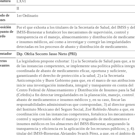
slatura
LXVI
II
odo de
1er Ordinario
ones
osición
Por el que exhorta a los titulares de la Secretaría de Salud, del IMSS y de
punto de
IMSS-Bienestar a fortalecer los mecanismos de supervisión, control y
erdo
transparencia en el manejo, almacenamiento y distribución de medicame
e insumos médicos, así como a investigar y corregir las irregularidades
detectadas en los procesos de abasto y distribución de medicamento.
entador
Dip. Ofelia Socorro Jasso Nieto (PRI)
ctos
La legisladora propone exhortar: 1) a la Secretaría de Salud para que, a t
vantes
de las instancias competentes, se implemente una política pública integr
coordinada de abasto de medicamento eficaz, oportuna y suficiente,
garantizando el derecho de protección a la salud; 2) a la Secretaría
Anticorrupción y Buen Gobierno para que, en el marco de sus atribucion
inicie una investigación inmediata, integral y transparente en contra del
Centro Federal de Almacenamiento y Distribución de Insumos para la Sa
(Cefedis) a fin detectar irregularidades en la planeación, manejo, control
abasto de medicamentos e insumos médicos y, en su caso, fincar las
responsabilidades administrativas que correspondan; 3) al director gener
del Instituto Mexicano del Seguro Social, Zoé Robledo Aburto a que, en
coordinación con las instancias competentes, fortalezca los mecanismos 
control y supervisión sobre el manejo y resguardo de medicamentos e
insumos médicos en los almacenes del IMSS-Bienestar, asegurando la
transparencia y eficiencia en la aplicación de los recursos públicos; y, 4) 
titular del IMSS-Bienestar, Alejandro Svarch Pérez, a que, en el ámbito d