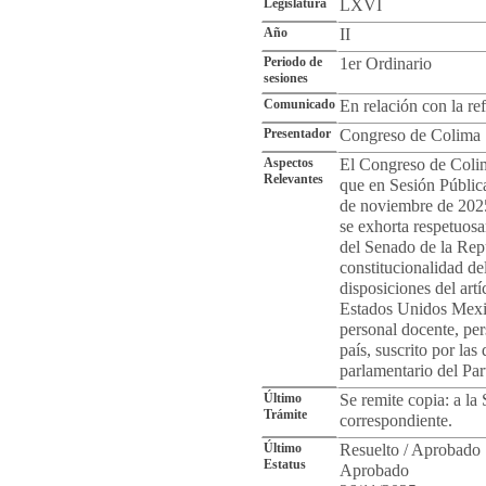
Legislatura
LXVI
Año
II
Periodo de
1er Ordinario
sesiones
Comunicado
En relación con la re
Presentador
Congreso de Colima
Aspectos
El Congreso de Colim
Relevantes
que en Sesión Públic
de noviembre de 2025
se exhorta respetuosa
del Senado de la Repú
constitucionalidad de
disposiciones del artí
Estados Unidos Mexic
personal docente, per
país, suscrito por las
parlamentario del Par
Último
Se remite copia: a la 
Trámite
correspondiente.
Último
Resuelto / Aprobado
Estatus
Aprobado