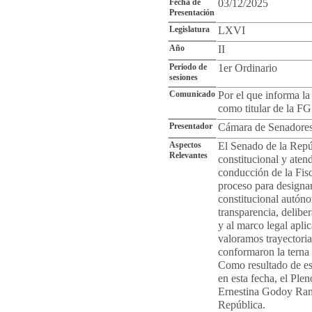
Fecha de
03/12/2025
Presentación
Legislatura
LXVI
Año
II
Periodo de
1er Ordinario
sesiones
Comunicado
Por el que informa l
como titular de la F
Presentador
Cámara de Senadore
Aspectos
El Senado de la Repúb
Relevantes
constitucional y atend
conducción de la Fisc
proceso para designa
constitucional autón
transparencia, deliber
y al marco legal apli
valoramos trayectoria
conformaron la terna r
Como resultado de est
en esta fecha, el Ple
Ernestina Godoy Ramo
República.