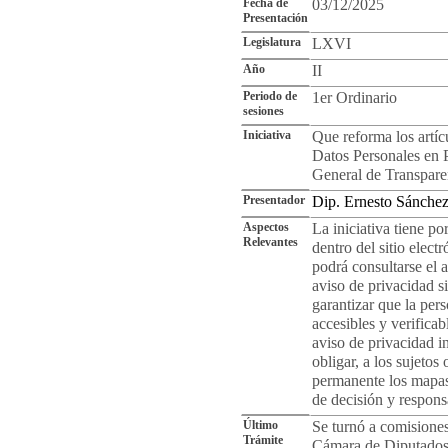
Fecha de
03/12/2025
Presentación
Legislatura
LXVI
Año
II
Periodo de
1er Ordinario
sesiones
Iniciativa
Que reforma los artíc
Datos Personales en 
General de Transpare
Presentador
Dip. Ernesto Sánche
Aspectos
La iniciativa tiene po
Relevantes
dentro del sitio elec
podrá consultarse el a
aviso de privacidad s
garantizar que la per
accesibles y verifica
aviso de privacidad i
obligar, a los sujetos
permanente los mapas 
de decisión y respons
Último
Se turnó a comisione
Trámite
Cámara de Diputados.