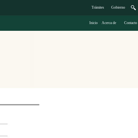
Trámites
G
obierno
Inicio
A
cerca de
C
ontacto