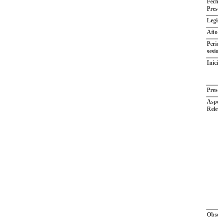
Fech
Pres
Legi
Año
Peri
sesi
Inic
Pres
Aspe
Rele
Obse