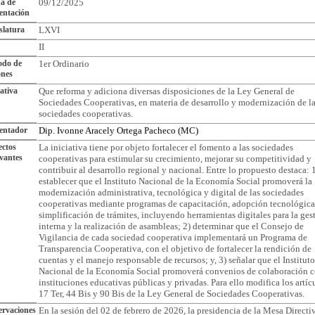
a de
09/12/2025
entación
slatura
LXVI
II
odo de
1er Ordinario
ones
iativa
Que reforma y adiciona diversas disposiciones de la Ley General de
Sociedades Cooperativas, en materia de desarrollo y modernización de l
sociedades cooperativas.
entador
Dip. Ivonne Aracely Ortega Pacheco (MC)
ctos
La iniciativa tiene por objeto fortalecer el fomento a las sociedades
vantes
cooperativas para estimular su crecimiento, mejorar su competitividad y
contribuir al desarrollo regional y nacional. Entre lo propuesto destaca: 
establecer que el Instituto Nacional de la Economía Social promoverá la
modernización administrativa, tecnológica y digital de las sociedades
cooperativas mediante programas de capacitación, adopción tecnológica
simplificación de trámites, incluyendo herramientas digitales para la ges
interna y la realización de asambleas; 2) determinar que el Consejo de
Vigilancia de cada sociedad cooperativa implementará un Programa de
Transparencia Cooperativa, con el objetivo de fortalecer la rendición de
cuentas y el manejo responsable de recursos; y, 3) señalar que el Instituto
Nacional de la Economía Social promoverá convenios de colaboración 
instituciones educativas públicas y privadas. Para ello modifica los artíc
17 Ter, 44 Bis y 90 Bis de la Ley General de Sociedades Cooperativas.
rvaciones
En la sesión del 02 de febrero de 2026, la presidencia de la Mesa Directi