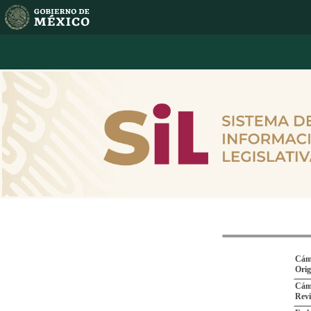
Cám
Ori
Cám
Revi