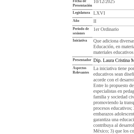
Fecha de
10/12/2025
Presentación
Legislatura
LXVI
Año
II
Periodo de
1er Ordinario
sesiones
Iniciativa
Que adiciona diversa
Educación, en materia
materiales educativos 
Presentador
Dip. Laura Cristina 
Aspectos
La iniciativa tiene po
Relevantes
educativos sean dise
acorde con el desarro
Entre lo propuesto des
especialistas en pedag
familia y sociedad civ
promoviendo la transp
procesos educativos; 
embarazos adolescente
garantiza una educaci
contribuya al desarrol
México; 3) que los co