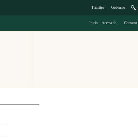
Trámites
G
obierno
Inicio
A
cerca de
C
ontacto