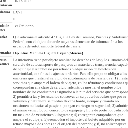
a de
10/12/2025
entación
slatura
LXVI
II
odo de
1er Ordinario
ones
iativa
Que adiciona el artículo 47 Bis, a la Ley de Caminos, Puentes y Autotrans
Federal, con el objeto dotar de mayores elementos de información a los
usuarios de autotransporte federal de pasaje.
entador
Dip. Alma Manuela Higuera Esquer (Morena)
ctos
La iniciativa tiene por objeto ampliar los derechos de las y los usuarios de
vantes
servicio de autotransporte de pasajeros en materia de transparencia, capac
de equipaje y reembolsos por retrasos o adquisición de boletos con
anterioridad, con fines de ajustes tarifarios. Para ello propone obligar a las
empresas que prestan el servicio de autotransporte de pasajeros a: 1) presta
servicios que ampara el boleto de viajero, en los términos y condiciones q
correspondan a la clase de servicio, además de mostrar el nombre o los
nombres de los conductores asignados a la ruta del servicio que correspon
2) permitir a las y los usuarios conservar en su poder los bultos que por su
volumen y naturaleza se puedan llevar a bordo, siempre y cuando no
ocasionen molestias al pasaje ni pongan en riesgo su seguridad; 3) admitir
el mismo vehículo, por concepto de equipaje y libre de porte por cada bole
un máximo de veinticinco kilogramos; 4) entregar un comprobante que
ampare el equipaje; 5) reembolsar el importe del boleto adquirido por un
retraso mayor a dos horas en el origen del recorrido; y, 6) no aplicar ajuste