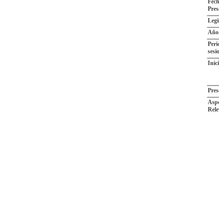
Fech
Pres
Legi
Año
Peri
sesi
Inic
Pres
Aspe
Rele