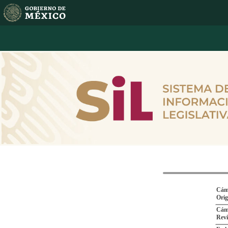
Cám
Ori
Cám
Revi