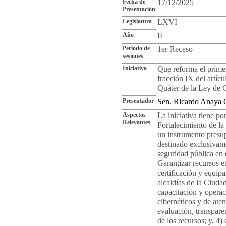
Fecha de
17/12/2025
Presentación
Legislatura
LXVI
Año
II
Periodo de
1er Receso
sesiones
Iniciativa
Que reforma el primer
fracción IX del artícu
Quáter de la Ley de 
Presentador
Sen. Ricardo Anaya 
Aspectos
La iniciativa tiene po
Relevantes
Fortalecimiento de 
un instrumento presup
destinado exclusivame
seguridad pública en 
Garantizar recursos e
certificación y equipa
alcaldías de la Ciuda
capacitación y opera
cibernéticos y de ate
evaluación, transparen
de los recursos; y, 4)