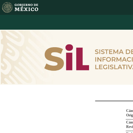
Cám
Ori
Cám
Revi