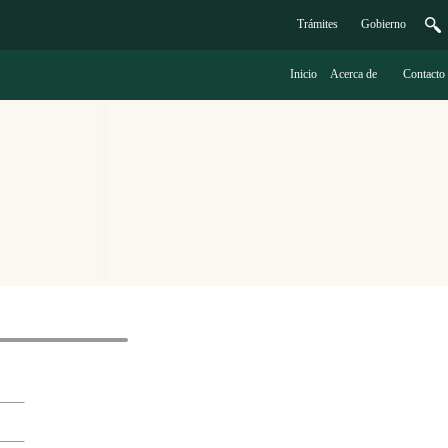
Trámites
G
obierno
Inicio
A
cerca de
C
ontacto