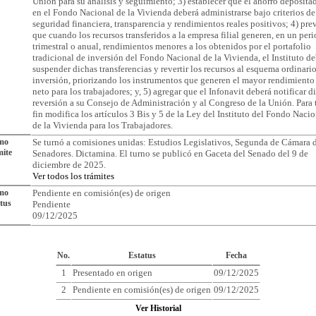
Unión para su análisis y seguimiento; 3) establecer que el ahorro deposita
en el Fondo Nacional de la Vivienda deberá administrarse bajo criterios de
seguridad financiera, transparencia y rendimientos reales positivos; 4) pre
que cuando los recursos transferidos a la empresa filial generen, en un per
trimestral o anual, rendimientos menores a los obtenidos por el portafolio
tradicional de inversión del Fondo Nacional de la Vivienda, el Instituto d
suspender dichas transferencias y revertir los recursos al esquema ordinari
inversión, priorizando los instrumentos que generen el mayor rendimiento
neto para los trabajadores; y, 5) agregar que el Infonavit deberá notificar d
reversión a su Consejo de Administración y al Congreso de la Unión. Para 
fin modifica los artículos 3 Bis y 5 de la Ley del Instituto del Fondo Naci
de la Vivienda para los Trabajadores.
imo
Se turnó a comisiones unidas: Estudios Legislativos, Segunda de Cámara 
ite
Senadores. Dictamina. El turno se publicó en Gaceta del Senado del 9 de
diciembre de 2025.
Ver todos los trámites
imo
Pendiente en comisión(es) de origen
tus
Pendiente
09/12/2025
Cronología del Asunto
No.
Estatus
Fecha
1
Presentado en origen
09/12/2025
2
Pendiente en comisión(es) de origen
09/12/2025
Ver Historial