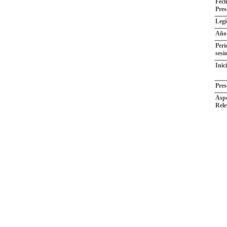
Fech
Pres
Legi
Año
Peri
sesi
Inic
Pres
Aspe
Rele