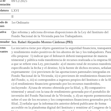
a de
09/12/2025
entación
slatura
LXVI
II
odo de
1er Ordinario
ones
iativa
Que reforma y adiciona diversas disposiciones de la Ley del Instituto del
Fondo Nacional de la Vivienda para los Trabajadores.
entador
Sen. Rafael Alejandro Moreno Cárdenas (PRI)
ctos
La iniciativa tiene por objeto garantizar la seguridad financiera, transpare
vantes
y rendimiento reales positivos de los ahorros de las y los trabajadores. Para
ello propone: 1) indicar que el Infonavit deberá transparentar de manera
trimestral y pública toda transferencia de recursos realizada a la empresa fil
a que se refiere esta Ley, precisando: a) el monto total de recursos transferi
especificando la fecha y el destino; b) la fuente de dichos recursos, señala
expresamente: i) si provienen de las aportaciones patronales integradas en 
Fondo Nacional de la Vivienda; ii) si provienen de rendimientos financier
del Fondo; o, iii) si corresponden a ingresos propios del Instituto o de la fil
c) el rendimiento financiero generado por los recursos transferidos,
incluyendo: A) tasa de retorno obtenida por la filial; y, B) comparativo
trimestral y anual con la tasa de rendimiento generada por el portafolio de
inversión del Fondo Nacional de la Vivienda; y, d) un reporte pormenoriz
sobre el uso de los recursos y los compromisos financieros generados por l
filial; 2) señalar que la información anterior deberá publicarse de forma
accesible en la plataforma digital del Instituto y remitirse al Congreso de l