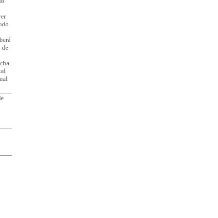
do
ver
iodo
eberá
o de
icha
tal
onal
de