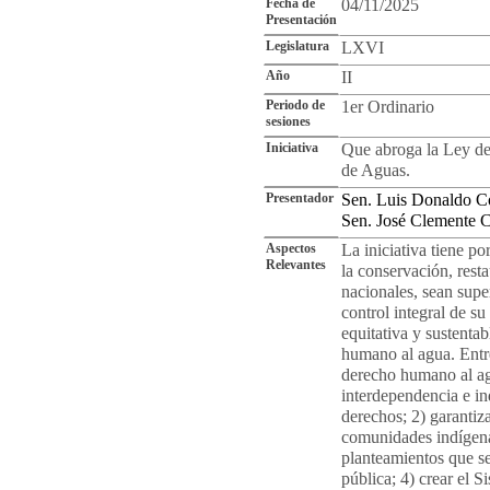
Fecha de
04/11/2025
Presentación
Legislatura
LXVI
Año
II
Periodo de
1er Ordinario
sesiones
Iniciativa
Que abroga la Ley de
de Aguas.
Presentador
Sen. Luis Donaldo C
Sen. José Clemente 
Aspectos
La iniciativa tiene po
Relevantes
la conservación, rest
nacionales, sean super
control integral de s
equitativa y sustentab
humano al agua. Entre
derecho humano al ag
interdependencia e ind
derechos; 2) garantiz
comunidades indígena
planteamientos que se
pública; 4) crear el 