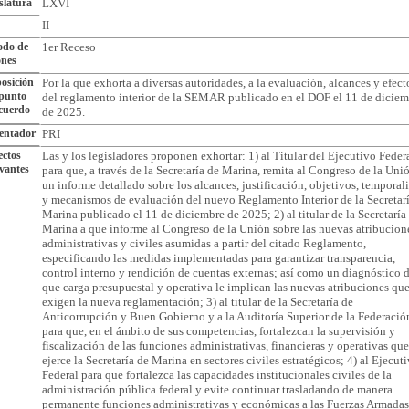
slatura
LXVI
II
odo de
1er Receso
ones
osición
Por la que exhorta a diversas autoridades, a la evaluación, alcances y efect
 punto
del reglamento interior de la SEMAR publicado en el DOF el 11 de dicie
cuerdo
de 2025.
entador
PRI
ctos
Las y los legisladores proponen exhortar: 1) al Titular del Ejecutivo Feder
vantes
para que, a través de la Secretaría de Marina, remita al Congreso de la Uni
un informe detallado sobre los alcances, justificación, objetivos, temporal
y mecanismos de evaluación del nuevo Reglamento Interior de la Secretar
Marina publicado el 11 de diciembre de 2025; 2) al titular de la Secretaría
Marina a que informe al Congreso de la Unión sobre las nuevas atribucion
administrativas y civiles asumidas a partir del citado Reglamento,
especificando las medidas implementadas para garantizar transparencia,
control interno y rendición de cuentas externas; así como un diagnóstico 
que carga presupuestal y operativa le implican las nuevas atribuciones que
exigen la nueva reglamentación; 3) al titular de la Secretaría de
Anticorrupción y Buen Gobierno y a la Auditoría Superior de la Federació
para que, en el ámbito de sus competencias, fortalezcan la supervisión y
fiscalización de las funciones administrativas, financieras y operativas que
ejerce la Secretaría de Marina en sectores civiles estratégicos; 4) al Ejecut
Federal para que fortalezca las capacidades institucionales civiles de la
administración pública federal y evite continuar trasladando de manera
permanente funciones administrativas y económicas a las Fuerzas Armadas