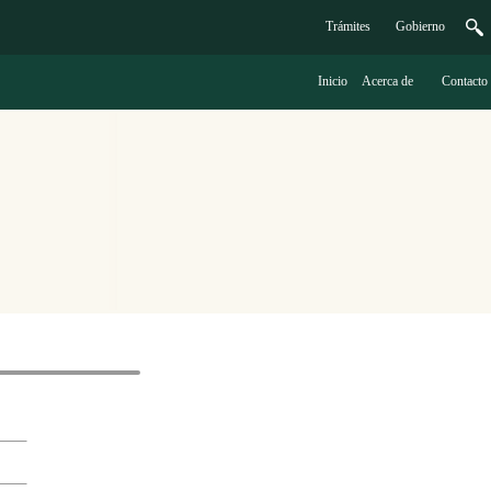
Trámites
G
obierno
Inicio
A
cerca de
C
ontacto