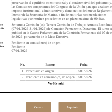
preservando el equilibrio constitucional y el carácter civil del gobierno; y,
las Comisiones competentes del Congreso de la Unión para que analicen e
impacto institucional, administrativo y democrático del nuevo Reglament
Interior de la Secretaría de Marina, a fin de emitir las recomendaciones
legislativas que resulten procedentes en un plazo máximo de 90 días.
imo
Se turnó a Comisión (es): Tercera Comisión de Trabajo: Asuntos Económi
ite
(07/01/2026-31/01/2026) de Comisión Permanente. Dictamina. El turno s
publicó en la Gaceta Parlamentaria de la Comisión Permanente del 07 de 
de 2026, por acuerdo de la Mesa Directiva.
imo
Pendiente en comisión(es) de origen
tus
Pendiente
07/01/2026
Cronología del Asunto
No.
Estatus
Fecha
1
Presentado en origen
07/01/2026
2
Pendiente en comisión(es) de origen
07/01/2026
Ver Historial
Cerrar
Imprimir