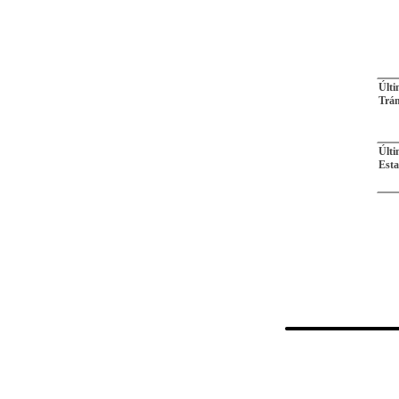
Últ
Trám
Últ
Esta