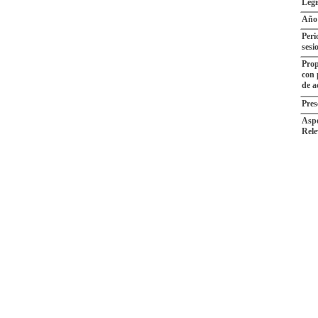
Legi
Año
Peri
sesi
Prop
con
de a
Pres
Aspe
Rele