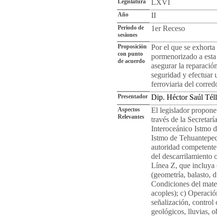
Legislatura
LXVI
Año
II
Periodo de
1er Receso
sesiones
Proposición
Por el que se exhorta
con punto
pormenorizado a esta 
de acuerdo
asegurar la reparación
seguridad y efectuar u
ferroviaria del corre
Presentador
Dip. Héctor Saúl Té
Aspectos
El legislador propone 
Relevantes
través de la Secretar
Interoceánico Istmo d
Istmo de Tehuantepec,
autoridad competente 
del descarrilamiento 
Línea Z, que incluya
(geometría, balasto, d
Condiciones del mater
acoples); c) Operació
señalización, control 
geológicos, lluvias, o