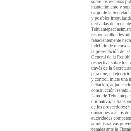
sobre los recursos pú
mantenimiento y superv
cargo de la Secretaría
y posibles irregularid
derivadas del reciente
Tehuantepec; asimismo
responsabilidades adm
fehacientemente hecho
indebido de recursos 
la presentación de las
General de la Repúbli
respectiva sobre los r
través de la Secretar
para que, en ejercicio
y control, inicie una
licitación, adjudicaci
construcción, rehabili
Istmo de Tehuantepec,
normativo, la transpar
de los proveedores; y 
omisiones o actos de 
autoridades competen
administrativas grave
penales ante la Fisca