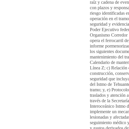
raíz y cadena de even
con plazos y responsa
riesgo identificadas e
operación en el tramo
seguridad y evidencia
Poder Ejecutivo federa
Organismo Corredor 
opera el ferrocarril 
informe pormenorizado
los siguientes docume
mantenimiento del tra
Calendario de manten
Línea Z; c) Relación 
construcción, conserv
seguridad que incluya:
del Istmo de Tehuante
tramo; y, e) Protocol
traslados y atención a
través de la Secretar
Interoceánico Istmo 
implemente un mecani
lesionadas y afectadas
seguimiento médico y
y gastos derivados de