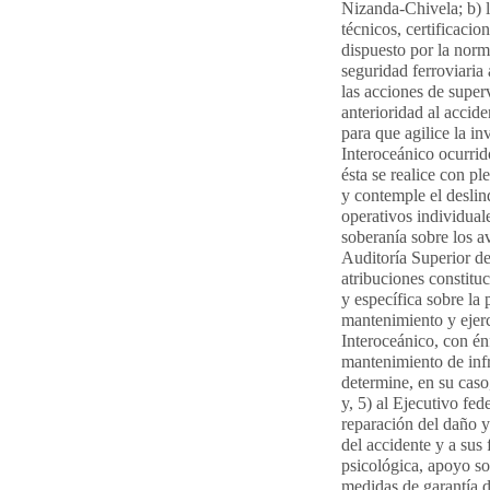
Nizanda-Chivela; b) l
técnicos, certificaci
dispuesto por la norma
seguridad ferroviaria
las acciones de super
anterioridad al accide
para que agilice la in
Interoceánico ocurri
ésta se realice con p
y contemple el deslind
operativos individua
soberanía sobre los av
Auditoría Superior de
atribuciones constituc
y específica sobre la 
mantenimiento y ejerc
Interoceánico, con énf
mantenimiento de infr
determine, en su caso
y, 5) al Ejecutivo fed
reparación del daño 
del accidente y a sus
psicológica, apoyo so
medidas de garantía d