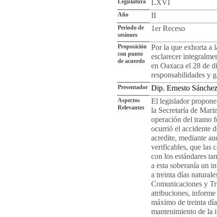
Legislatura
LXVI
Año
II
Periodo de
1er Receso
sesiones
Proposición
Por la que exhorta a 
con punto
esclarecer integralmen
de acuerdo
en Oaxaca el 28 de d
responsabilidades y ga
Presentador
Dip. Ernesto Sánche
Aspectos
El legislador propone
Relevantes
la Secretaría de Mari
operación del tramo f
ocurrió el accidente 
acredite, mediante au
verificables, que las
con los estándares ta
a esta soberanía un i
a treinta días naturale
Comunicaciones y Tra
atribuciones, informe 
máximo de treinta días
mantenimiento de la in