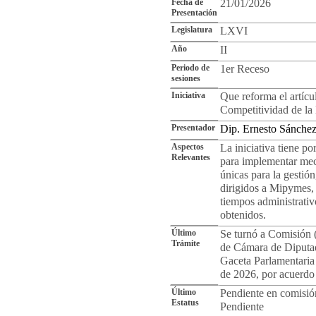
Fecha de
21/01/2026
Presentación
Legislatura
LXVI
Año
II
Periodo de
1er Receso
sesiones
Iniciativa
Que reforma el artícul
Competitividad de l
Presentador
Dip. Ernesto Sánche
Aspectos
La iniciativa tiene po
Relevantes
para implementar meca
únicas para la gestió
dirigidos a Mipymes, 
tiempos administrativ
obtenidos.
Último
Se turnó a Comisión 
Trámite
de Cámara de Diputad
Gaceta Parlamentaria
de 2026, por acuerdo 
Último
Pendiente en comisió
Estatus
Pendiente