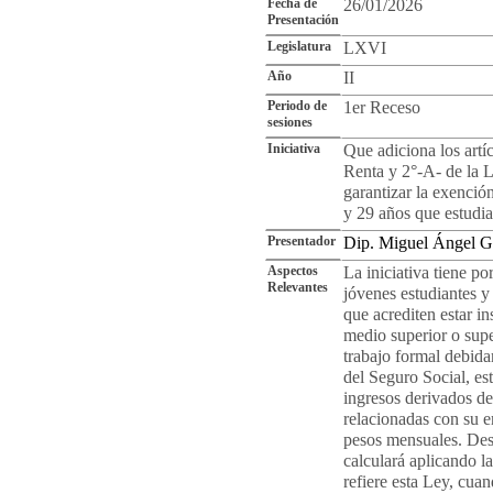
Fecha de
26/01/2026
Presentación
Legislatura
LXVI
Año
II
Periodo de
1er Receso
sesiones
Iniciativa
Que adiciona los artí
Renta y 2°-A- de la 
garantizar la exenció
y 29 años que estudia
Presentador
Dip. Miguel Ángel 
Aspectos
La iniciativa tiene p
Relevantes
jóvenes estudiantes y
que acrediten estar in
medio superior o sup
trabajo formal debida
del Seguro Social, es
ingresos derivados de
relacionadas con su e
pesos mensuales. Dest
calculará aplicando la
refiere esta Ley, cuan