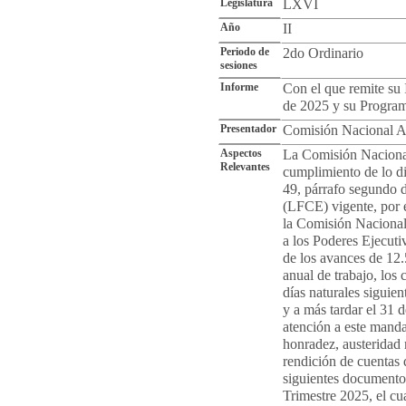
Legislatura
LXVI
Año
II
Periodo de
2do Ordinario
sesiones
Informe
Con el que remite su 
de 2025 y su Program
Presentador
Comisión Nacional A
Aspectos
La Comisión Nacional
Relevantes
cumplimiento de lo di
49, párrafo segundo 
(LFCE) vigente, por 
la Comisión Naciona
a los Poderes Ejecuti
de los avances de 12.
anual de trabajo, los 
días naturales siguien
y a más tardar el 31 
atención a este manda
honradez, austeridad 
rendición de cuentas q
siguientes documento
Trimestre 2025, el cua