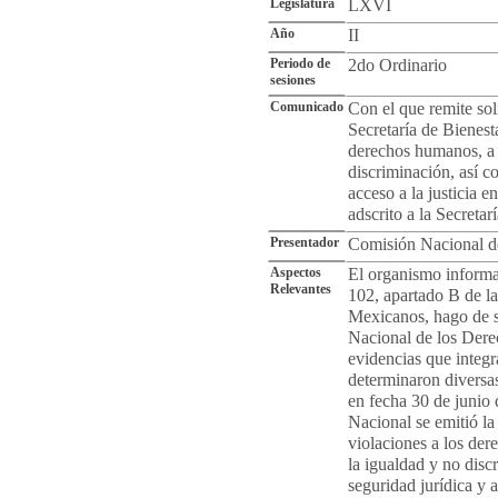
Legislatura
LXVI
Año
II
Periodo de
2do Ordinario
sesiones
Comunicado
Con el que remite soli
Secretaría de Bienest
derechos humanos, a u
discriminación, así co
acceso a la justicia e
adscrito a la Secretar
Presentador
Comisión Nacional 
Aspectos
El organismo informa 
Relevantes
102, apartado B de la
Mexicanos, hago de s
Nacional de los Dere
evidencias que inte
determinaron diversa
en fecha 30 de junio
Nacional se emitió l
violaciones a los der
la igualdad y no disc
seguridad jurídica y a