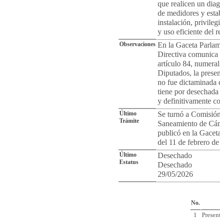
que realicen un diag
de medidores y esta
instalación, privileg
y uso eficiente del r
Observaciones
En la Gaceta Parlam
Directiva comunica 
artículo 84, numera
Diputados, la prese
no fue dictaminada 
tiene por desechada 
y definitivamente c
Último
Se turnó a Comisión
Trámite
Saneamiento de Cám
publicó en la Gacet
del 11 de febrero d
Último
Desechado
Estatus
Desechado
29/05/2026
Cro
No.
1
Presen