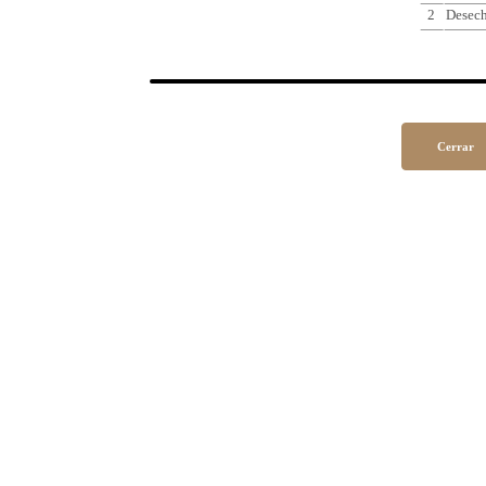
2
Desec
Cerrar