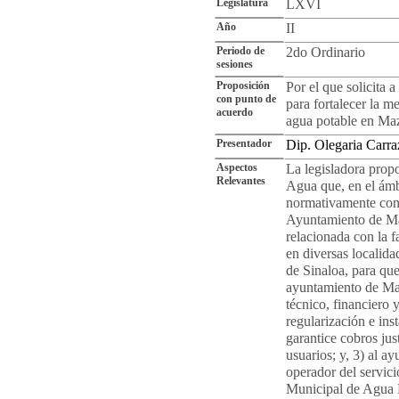
Legislatura
LXVI
Año
II
Periodo de
2do Ordinario
sesiones
Proposición
Por el que solicita 
con punto de
para fortalecer la m
acuerdo
agua potable en Maz
Presentador
Dip. Olegaria Carr
Aspectos
La legisladora propo
Relevantes
Agua que, en el ámb
normativamente con 
Ayuntamiento de Maz
relacionada con la 
en diversas localid
de Sinaloa, para qu
ayuntamiento de Ma
técnico, financiero 
regularización e ins
garantice cobros jus
usuarios; y, 3) al 
operador del servic
Municipal de Agua P