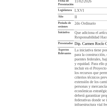
Fecha de
11/02/2026
Presentación
Legislatura
LXVI
Año
II
Periodo de
2do Ordinario
sesiones
Iniciativa
Que adiciona el artíc
Responsabilidad Hac
Presentador
Dip. Carmen Rocío 
Aspectos
La iniciativa tiene po
Relevantes
para la construcción
puentes federales, baj
y equidad. Para ello 
incluir en el Proyect
los recursos que perm
criterios técnicos pr
extensión de los camin
personas y mercancía
económicas estratégic
deberá garantizar pro
federativas donde se 
infraestructura vial f