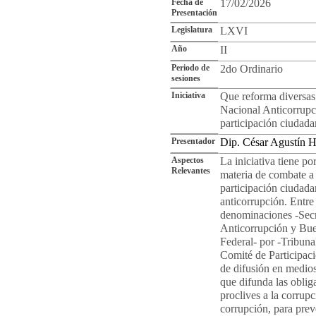
Fecha de
17/02/2026
Presentación
Legislatura
LXVI
Año
II
Periodo de
2do Ordinario
sesiones
Iniciativa
Que reforma diversas
Nacional Anticorrupc
participación ciudada
Presentador
Dip. César Agustín 
Aspectos
La iniciativa tiene p
Relevantes
materia de combate a 
participación ciudada
anticorrupción. Entre 
denominaciones -Secre
Anticorrupción y Bue
Federal- por -Tribunal
Comité de Participac
de difusión en medios
que difunda las obliga
proclives a la corrupc
corrupción, para prev