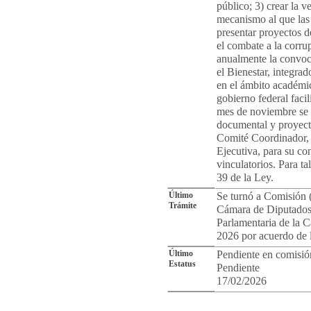
público; 3) crear la 
mecanismo al que las
presentar proyectos de
el combate a la corru
anualmente la convoc
el Bienestar, integra
en el ámbito académic
gobierno federal faci
mes de noviembre se 
documental y proyecto
Comité Coordinador, a
Ejecutiva, para su con
vinculatorios. Para ta
39 de la Ley.
Último
Se turnó a Comisión (
Trámite
Cámara de Diputados.
Parlamentaria de la 
2026 por acuerdo de 
Último
Pendiente en comisió
Estatus
Pendiente
17/02/2026
Cro