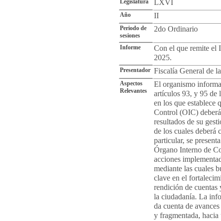
Legislatura
LXVI
Año
II
Periodo de
2do Ordinario
sesiones
Informe
Con el que remite el
2025.
Presentador
Fiscalía General de l
Aspectos
El organismo informa 
Relevantes
artículos 93, y 95 de 
en los que establece 
Control (OIC) deberá 
resultados de su gesti
de los cuales deberá 
particular, se present
Órgano Interno de Con
acciones implementad
mediante las cuales 
clave en el fortalecimi
rendición de cuentas 
la ciudadanía. La inf
da cuenta de avances 
y fragmentada, hacia 