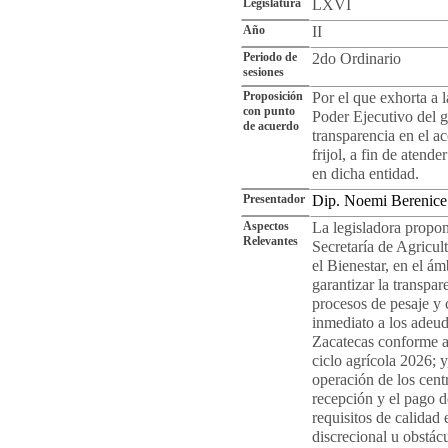
Legislatura
LXVI
Año
II
Periodo de
2do Ordinario
sesiones
Proposición
Por el que exhorta a l
con punto
Poder Ejecutivo del g
de acuerdo
transparencia en el a
frijol, a fin de atend
en dicha entidad.
Presentador
Dip. Noemi Berenic
Aspectos
La legisladora propone
Relevantes
Secretaría de Agricul
el Bienestar, en el ám
garantizar la transpar
procesos de pesaje y 
inmediato a los adeud
Zacatecas conforme a 
ciclo agrícola 2026; y
operación de los cent
recepción y el pago d
requisitos de calidad 
discrecional u obstác