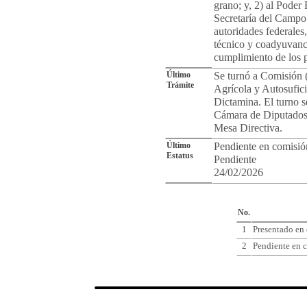
grano; y, 2) al Poder 
Secretaría del Campo
autoridades federale
técnico y coadyuvanci
cumplimiento de los p
Último
Se turnó a Comisión 
Trámite
Agrícola y Autosufic
Dictamina. El turno s
Cámara de Diputados 
Mesa Directiva.
Último
Pendiente en comisió
Estatus
Pendiente
24/02/2026
Cro
No.
1
Presentado en
2
Pendiente en c