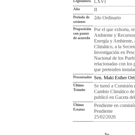
Legislatura
LXVI
Año
II
Periodo de
2do Ordinario
sesiones
Proposición
Por el que exhorta, r
con punto
Ambiente y Recursos 
de acuerdo
Energía y Ambiente, 
Climático, a la Secre
Investigación en Pesc
Nacional de los Puebl
relacionadas con los 
que pretenden instala
Presentador
Sen. Maki Esther O
Último
Se turnó a Comisión 
Trámite
Cambio Climático de 
publicó en Gaceta de
Último
Pendiente en comisió
Estatus
Pendiente
25/02/2026
Cro
No.