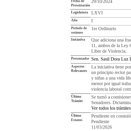
Fecha de
29/10/2024
Presentación
Legislatura
LXVI
Año
I
Periodo de
1er Ordinario
sesiones
Iniciativa
Que adiciona una fracc
11, ambos de la Ley 
Libre de Violencia.
Presentador
Sen. Sasil Dora Luz 
Aspectos
La iniciativa tiene po
Relevantes
un principio rector pa
y niñas a una vida lib
menor por igual trab
violencia laboral cont
Último
Se turnó a comisione
Trámite
Senadores. Dictamina
Ver todos los trámites
Último
Pendiente en comisión
Estatus
Pendiente
11/03/2026