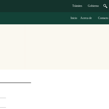
Trámites
G
obierno
Inicio
A
cerca de
C
ontacto