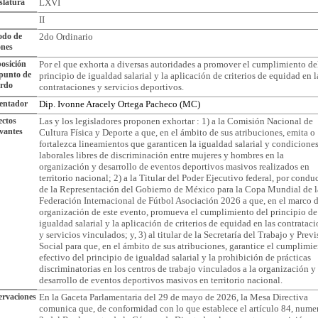
slatura
LXVI
II
odo de
2do Ordinario
ones
osición
Por el que exhorta a diversas autoridades a promover el cumplimiento de
punto de
principio de igualdad salarial y la aplicación de criterios de equidad en l
erdo
contrataciones y servicios deportivos.
entador
Dip. Ivonne Aracely Ortega Pacheco (MC)
ctos
Las y los legisladores proponen exhortar : 1) a la Comisión Nacional de
vantes
Cultura Física y Deporte a que, en el ámbito de sus atribuciones, emita o
fortalezca lineamientos que garanticen la igualdad salarial y condicione
laborales libres de discriminación entre mujeres y hombres en la
organización y desarrollo de eventos deportivos masivos realizados en
territorio nacional; 2) a la Titular del Poder Ejecutivo federal, por condu
de la Representación del Gobierno de México para la Copa Mundial de l
Federación Internacional de Fútbol Asociación 2026 a que, en el marco d
organización de este evento, promueva el cumplimiento del principio de
igualdad salarial y la aplicación de criterios de equidad en las contratac
y servicios vinculados; y, 3) al titular de la Secretaría del Trabajo y Prev
Social para que, en el ámbito de sus atribuciones, garantice el cumplimi
efectivo del principio de igualdad salarial y la prohibición de prácticas
discriminatorias en los centros de trabajo vinculados a la organización y
desarrollo de eventos deportivos masivos en territorio nacional.
rvaciones
En la Gaceta Parlamentaria del 29 de mayo de 2026, la Mesa Directiva
comunica que, de conformidad con lo que establece el artículo 84, nume