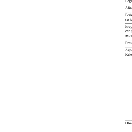
Legi
Año
Peri
sesi
Prop
con 
acu
Pres
Aspe
Rele
Obse