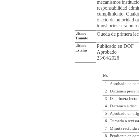
mecanismos institucio
responsabilidad admin
cumplimiento. Cualqu
o acto de autoridad q
transitorios será nulo
Último
Queda de primera lect
Trámite
Último
Publicado en DOF
Estatus
Aprobado
23/04/2026
Cro
No.
1
Aprobado en comi
2
Dictamen present
3
De primera lectur
4
Dictamen a discu
5
Aprobado en ori
6
Turnado a reviso
7
Minuta recibida e
8
Pendiente en comi