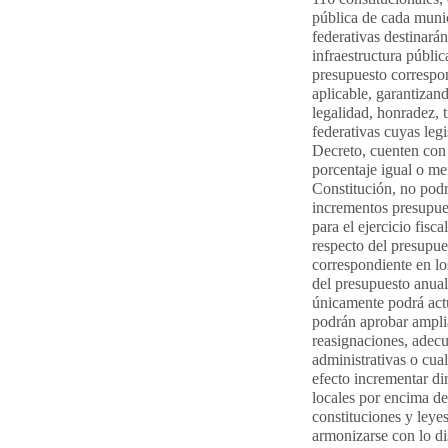
pública de cada munic
federativas destinará
infraestructura públic
presupuesto correspon
aplicable, garantizan
legalidad, honradez, 
federativas cuyas legi
Decreto, cuenten con
porcentaje igual o men
Constitución, no podr
incrementos presupue
para el ejercicio fisc
respecto del presupue
correspondiente en lo
del presupuesto anual
únicamente podrá actu
podrán aprobar amplia
reasignaciones, adecu
administrativas o cua
efecto incrementar di
locales por encima del
constituciones y leye
armonizarse con lo dis