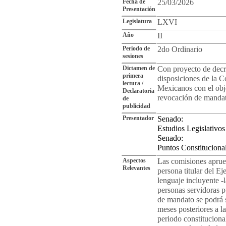
Fecha de
25/03/2026
Presentación
Legislatura
LXVI
Año
II
Periodo de
2do Ordinario
sesiones
Dictamen de
Con proyecto de decre
primera
disposiciones de la C
lectura /
Mexicanos con el objet
Declaratoria
revocación de manda
de
publicidad
Presentador
Senado:
Estudios Legislativos
Senado:
Puntos Constituciona
Aspectos
Las comisiones aprueba
Relevantes
persona titular del Ej
lenguaje incluyente -l
personas servidoras p
de mandato se podrá s
meses posteriores a l
periodo constitucional