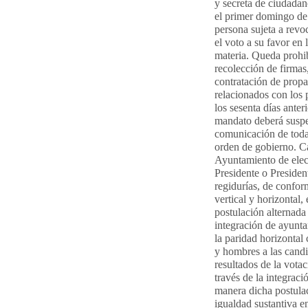
y secreta de ciudadano
el primer domingo de 
persona sujeta a revo
el voto a su favor en 
materia. Queda prohib
recolección de firmas
contratación de prop
relacionados con los
los sesenta días anter
mandato deberá suspe
comunicación de toda
orden de gobierno. C
Ayuntamiento de elecc
Presidente o Presiden
regidurías, de confor
vertical y horizontal,
postulación alternada
integración de ayunta
la paridad horizontal
y hombres a las cand
resultados de la votac
través de la integrac
manera dicha postulac
igualdad sustantiva en