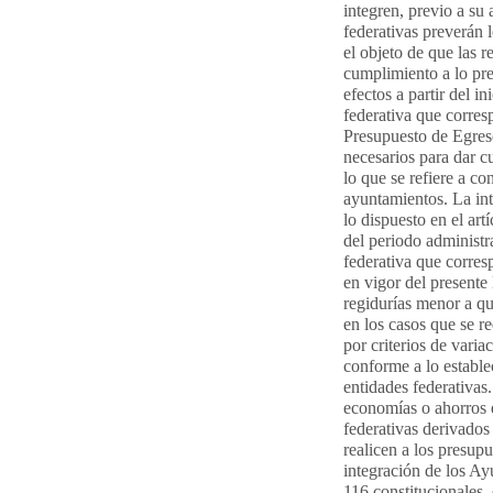
integren, previo a su 
federativas preverán 
el objeto de que las r
cumplimiento a lo prev
efectos a partir del i
federativa que corre
Presupuesto de Egreso
necesarios para dar c
lo que se refiere a co
ayuntamientos. La in
lo dispuesto en el artí
del periodo administr
federativa que corres
en vigor del present
regidurías menor a qu
en los casos que se r
por criterios de varia
conforme a lo establec
entidades federativas
economías o ahorros e
federativas derivados
realicen a los presupu
integración de los Ay
116 constitucionales,