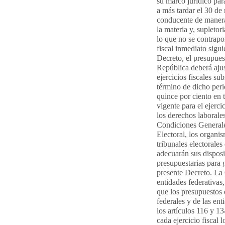
su marco jurídico par
a más tardar el 30 de
conducente de manera 
la materia y, supletor
lo que no se contrapon
fiscal inmediato sigui
Decreto, el presupues
República deberá ajus
ejercicios fiscales su
término de dicho per
quince por ciento en 
vigente para el ejerci
los derechos laborale
Condiciones Generales
Electoral, los organis
tribunales electorales
adecuarán sus disposi
presupuestarias para 
presente Decreto. La 
entidades federativas
que los presupuestos 
federales y de las ent
los artículos 116 y 13
cada ejercicio fiscal 