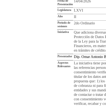
Fecha de
14/04/2026
Presentación
Legislatura
LXVI
Año
II
Periodo de
2do Ordinario
sesiones
Iniciativa
Que adiciona diversas
Protección de Datos P
de la Ley para la Tra
Financieros, en mater
en trámites de crédito
Presentador
Dip. Omar Antonio 
Aspectos
La iniciativa tiene po
Relevantes
las referencias person
consentimiento verific
titular de los datos a
propuesta que: 1) los
de cobranza ni para fi
entidades y sus mand
de contactar o tratar
con consentimiento ve
verificar, recabar y 