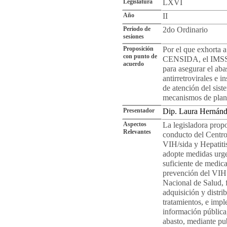
Legislatura
LXVI
Año
II
Periodo de
2do Ordinario
sesiones
Proposición
Por el que exhorta a
con punto de
CENSIDA, el IMSS y
acuerdo
para asegurar el ab
antirretrovirales e
de atención del sist
mecanismos de plane
Presentador
Dip. Laura Hernán
Aspectos
La legisladora propo
Relevantes
conducto del Centro
VIH/sida y Hepatitis
adopte medidas urge
suficiente de medica
prevención del VIH 
Nacional de Salud, 
adquisición y distri
tratamientos, e imp
información pública,
abasto, mediante publ