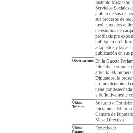
Instituto Mexicano d
Servicios Sociales d
ámbito de sus respec
sus procesos de requ
medicamentos antirre
de estudios de carga
profilaxis pre expos
publiquen un inform
adoptados y las acc
publicación en sus po
Observaciones
En la Gaceta Parlam
Directiva comunica 
artículo 84, numera
Diputados, la prese
no fue dictaminada 
tiene por desechada 
y definitivamente c
Último
Se turnó a Comisión
Trámite
Dictamina. El turno 
Cámara de Diputados
Mesa Directiva.
Último
Desechado
Estatus