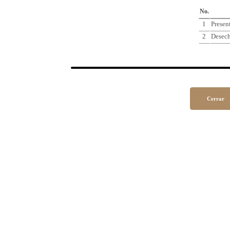
Cro
No.
1
Presen
2
Desec
Cerrar