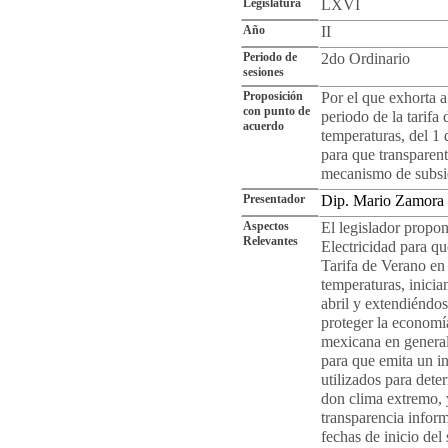
Legislatura
LXVI
Año
II
Periodo de
2do Ordinario
sesiones
Proposición
Por el que exhorta a
con punto de
periodo de la tarifa
acuerdo
temperaturas, del 1
para que transparent
mecanismo de subsid
Presentador
Dip. Mario Zamora
Aspectos
El legislador propon
Relevantes
Electricidad para qu
Tarifa de Verano en 
temperaturas, inicia
abril y extendiéndos
proteger la economía
mexicana en general
para que emita un in
utilizados para det
don clima extremo,
transparencia infor
fechas de inicio del