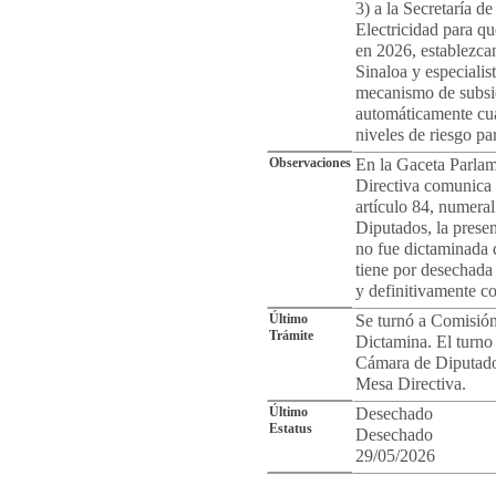
3) a la Secretaría d
Electricidad para qu
en 2026, establezca
Sinaloa y especialist
mecanismo de subsid
automáticamente cua
niveles de riesgo pa
Observaciones
En la Gaceta Parlam
Directiva comunica 
artículo 84, numera
Diputados, la prese
no fue dictaminada 
tiene por desechada 
y definitivamente c
Último
Se turnó a Comisión
Trámite
Dictamina. El turno 
Cámara de Diputados
Mesa Directiva.
Último
Desechado
Estatus
Desechado
29/05/2026