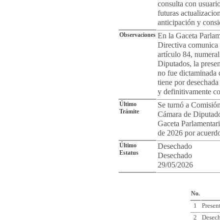
consulta con usuario
futuras actualizacion
anticipación y cons
Observaciones
En la Gaceta Parlam
Directiva comunica 
artículo 84, numera
Diputados, la prese
no fue dictaminada 
tiene por desechada 
y definitivamente c
Último
Se turnó a Comisión
Trámite
Cámara de Diputados
Gaceta Parlamentari
de 2026 por acuerdo
Último
Desechado
Estatus
Desechado
29/05/2026
Cro
No.
1
Presen
2
Desec