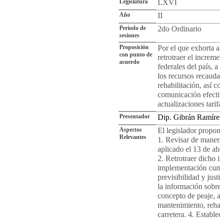
Legislatura
LXVI
Año
II
Periodo de
2do Ordinario
sesiones
Proposición
Por el que exhorta a
con punto de
retrotraer el increme
acuerdo
federales del país, 
los recursos recaud
rehabilitación, así
comunicación efecti
actualizaciones tarif
Presentador
Dip. Gibrán Ramír
Aspectos
El legislador propo
Relevantes
1. Revisar de manera
aplicado el 13 de abr
2. Retrotraer dicho 
implementación cump
previsibilidad y just
la información sobre
concepto de peaje, 
mantenimiento, rehab
carretera. 4. Estab