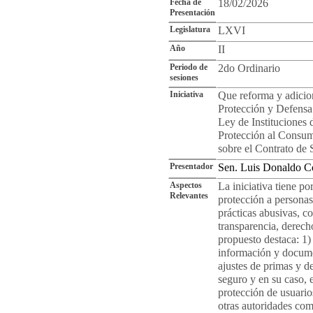
Fecha de
18/02/2026
Presentación
Legislatura
LXVI
Año
II
Periodo de
2do Ordinario
sesiones
Iniciativa
Que reforma y adicion
Protección y Defensa 
Ley de Instituciones 
Protección al Consum
sobre el Contrato de 
Presentador
Sen. Luis Donaldo C
Aspectos
La iniciativa tiene p
Relevantes
protección a personas
prácticas abusivas, co
transparencia, derecho
propuesto destaca: 1) 
información y docume
ajustes de primas y d
seguro y en su caso, 
protección de usuario
otras autoridades com