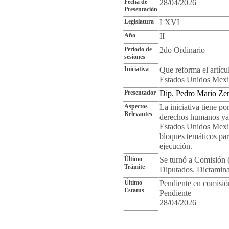
Fecha de
28/04/2026
Presentación
Legislatura
LXVI
Año
II
Periodo de
2do Ordinario
sesiones
Iniciativa
Que reforma el artícul
Estados Unidos Mexi
Presentador
Dip. Pedro Mario Zen
Aspectos
La iniciativa tiene po
Relevantes
derechos humanos ya i
Estados Unidos Mexic
bloques temáticos para
ejecución.
Último
Se turnó a Comisión 
Trámite
Diputados. Dictamina
Último
Pendiente en comisió
Estatus
Pendiente
28/04/2026
Cro