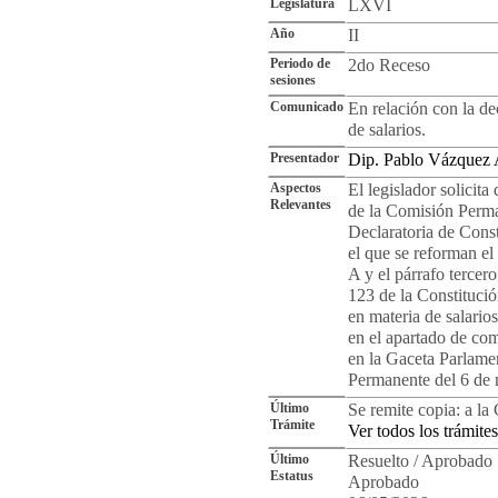
Legislatura
LXVI
Año
II
Periodo de
2do Receso
sesiones
Comunicado
En relación con la de
de salarios.
Presentador
Dip. Pablo Vázquez
Aspectos
El legislador solicita
Relevantes
de la Comisión Perma
Declaratoria de Const
el que se reforman el
A y el párrafo tercer
123 de la Constituci
en materia de salarios
en el apartado de com
en la Gaceta Parlamen
Permanente del 6 de
Último
Se remite copia: a l
Trámite
Ver todos los trámites
Último
Resuelto / Aprobado
Estatus
Aprobado