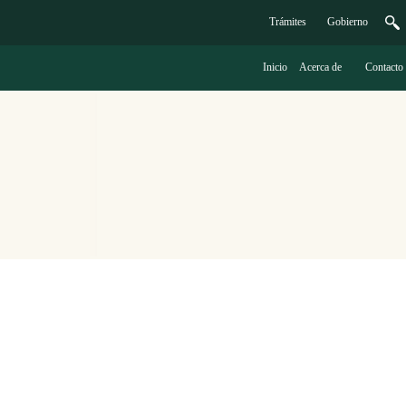
Trámites
G
obierno
Inicio
A
cerca de
C
ontacto